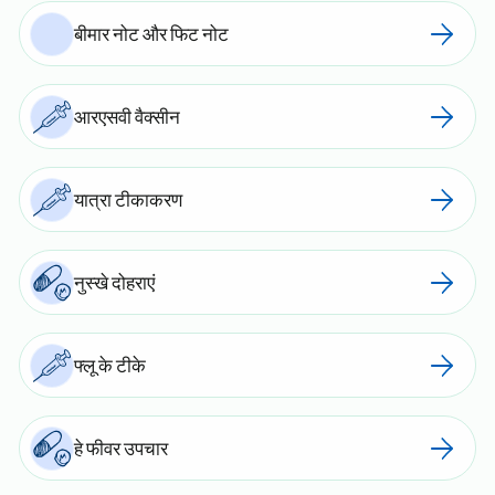
बीमार नोट और फिट नोट
आरएसवी वैक्सीन
यात्रा टीकाकरण
नुस्खे दोहराएं
फ्लू के टीके
हे फीवर उपचार